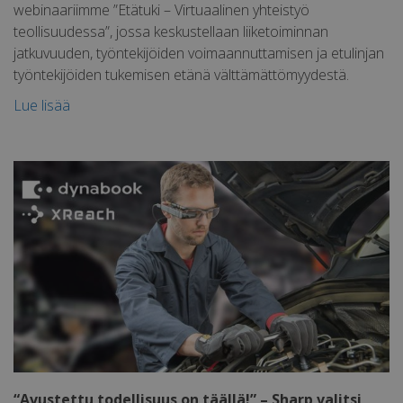
webinaariimme ”Etätuki – Virtuaalinen yhteistyö
teollisuudessa”, jossa keskustellaan liiketoiminnan
jatkuvuuden, työntekijöiden voimaannuttamisen ja etulinjan
työntekijöiden tukemisen etänä välttämättömyydestä.
Lue lisää
“Avustettu todellisuus on täällä!” – Sharp valitsi