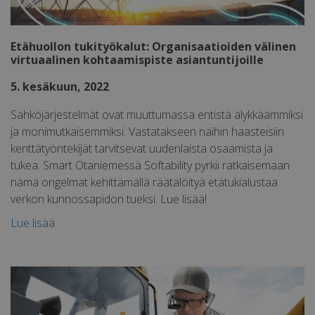
Corporation
.c.bing.com
Etähuollon tukityökalut: Organisaatioiden välinen
virtuaalinen kohtaamispiste asiantuntijoille
5. kesäkuun, 2022
ANONCHK
9 minuuttia 59
Microsoft
sekuntia
Corporation
.c.clarity.ms
Sähköjärjestelmät ovat muuttumassa entistä älykkäämmiksi
ja monimutkaisemmiksi. Vastatakseen näihin haasteisiin
kenttätyöntekijät tarvitsevat uudenlaista osaamista ja
tukea. Smart Otaniemessä Softability pyrkii ratkaisemaan
nämä ongelmat kehittämällä räätälöityä etätukialustaa
verkon kunnossapidon tueksi. Lue lisää!
YSC
Istunto
Google LLC
.youtube.com
Lue lisää
SM
.c.clarity.ms
Istunto