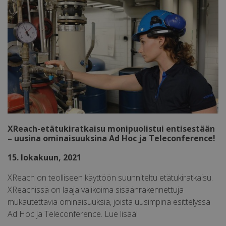
MUID
1 vuosi
Microsoft
Corporation
.clarity.ms
XReach-etätukiratkaisu monipuolistui entisestään
CLID
www.clarity.ms
11 kuukautta 4
– uusina ominaisuuksina Ad Hoc ja Teleconference!
viikkoa
15. lokakuun, 2021
XReach on teolliseen käyttöön suunniteltu etätukiratkaisu.
XReachissä on laaja valikoima sisäänrakennettuja
mukautettavia ominaisuuksia, joista uusimpina esittelyssä
Ad Hoc ja Teleconference. Lue lisää!