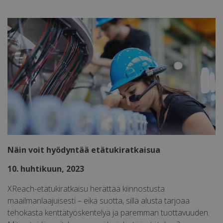
Palveluntarjoaja
Nimi
Päätty
/ Verkkotunnus
li_gc
5 kuuk
LinkedIn
vii
Corporation
.linkedin.com
CookieScriptConsent
1 kuuk
CookieScript
päi
xreach.org
Näin voit hyödyntää etätukiratkaisua
10. huhtikuun, 2023
AnalyticsSyncHistory
1 kuu
LinkedIn
Corporation
.linkedin.com
XReach-etätukiratkaisu herättää kiinnostusta
maailmanlaajuisesti – eikä suotta, sillä alusta tarjoaa
tehokasta kenttätyöskentelyä ja paremman tuottavuuden.