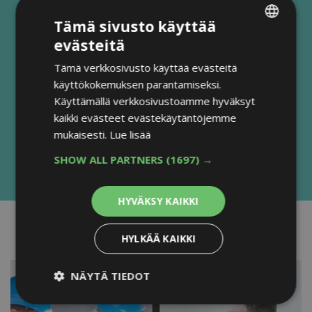
Tämä sivusto käyttää
evästeitä
FINNISH
Tämä verkkosivusto käyttää evästeitä
ENGLISH
käyttökokemuksen parantamiseksi.
Käyttämällä verkkosivustoamme hyväksyt
kaikki evästeet evästekäytäntöjemme
mukaisesti.
Lue lisää
SHOW ALL PARTNERS
(1697) →
HYVÄKSY KAIKKI
HYLKÄÄ KAIKKI
NÄYTÄ TIEDOT
Ehdottomasti välttämättömät