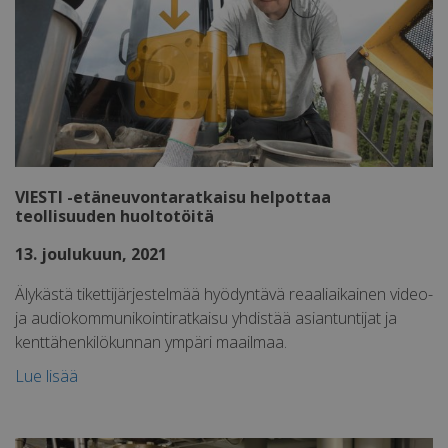
bscookie
11 kuukautta 4
LinkedIn
viikkoa
Corporation
.www.linkedin.com
VIESTI -etäneuvontaratkaisu helpottaa
MUID
1 vuosi 3 viikkoa
Microsoft
teollisuuden huoltotöitä
Corporation
.bing.com
13. joulukuun, 2021
Älykästä tikettijärjestelmää hyödyntävä reaaliaikainen video-
ja audiokommunikointiratkaisu yhdistää asiantuntijat ja
kenttähenkilökunnan ympäri maailmaa.
Lue lisää