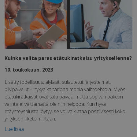
Suorituskyvylliset
Kohdentavat
Luokittelemattomat
Kuinka valita paras etätukiratkaisu yrityksellenne?
10. toukokuun, 2023
Lisätty todellisuus, älylasit, sulautetut järjestelmät,
Ehdottomasti välttämättömät
pilvipalvelut – nykyaika tarjoaa monia vaihtoehtoja. Myös
etätukiratkaisut ovat tätä päivää, mutta sopivan paketin
Suorituskyvylliset
Kohdentavat
valinta ei välttämättä ole niin helppoa. Kun hyvä
Luokittelemattomat
etäyhteysalusta löytyy, se voi vaikuttaa positiivisesti koko
Ehdottomasti välttämättömät evästeet
yrityksen liiketoimintaan.
mahdollistavat verkkosivuston perustoiminnot,
kuten käyttäjän kirjautumisen ja tilinhallinnan.
Lue lisää
Sivustoa ei voida käyttää oikein ilman ehdottoman
välttämättömiä evästeitä.