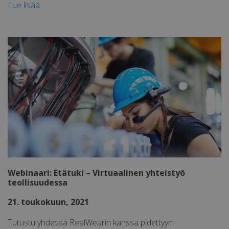
Lue lisää
lidc
1 päivä
Microsoft
Corporation
.linkedin.com
MR
1 viikko
Microsoft
Corporation
.c.clarity.ms
Webinaari: Etätuki – Virtuaalinen yhteistyö
VISITOR_INFO1_LIVE
5 kuukautta 4
Google LLC
teollisuudessa
viikkoa
.youtube.com
21. toukokuun, 2021
Tutustu yhdessä RealWearin kanssa pidettyyn