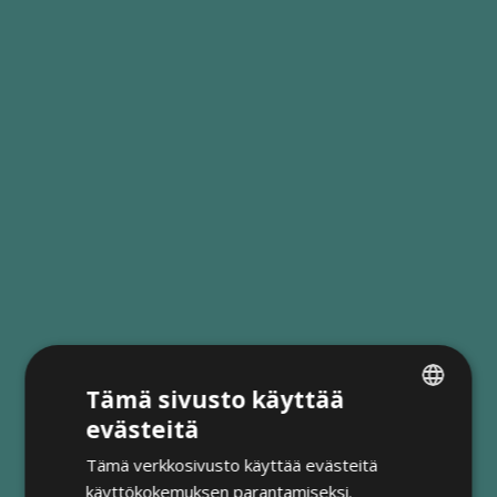
Tämä sivusto käyttää
evästeitä
FINNISH
Tämä verkkosivusto käyttää evästeitä
ENGLISH
käyttökokemuksen parantamiseksi.