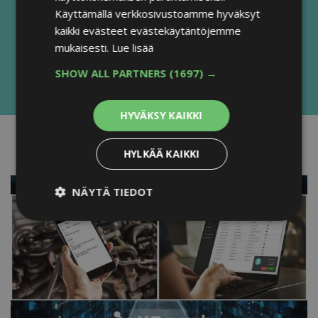
Käyttämällä verkkosivustoamme hyväksyt
kaikki evästeet evästekäytäntöjemme
mukaisesti.
Lue lisää
SHOW ALL PARTNERS
(1697) →
HYVÄKSY KAIKKI
HYLKÄÄ KAIKKI
NÄYTÄ TIEDOT
Ehdottomasti välttämättömät
Suorituskyvylliset
Kohdentavat