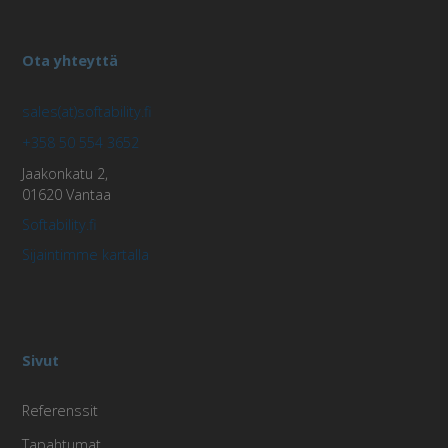
CookieScriptConsent
1 kuuk
Ota yhteyttä
CookieScript
päi
xreach.org
sales(at)softability.fi
+358 50 554 3652
Jaakonkatu 2,
01620 Vantaa
AnalyticsSyncHistory
1 kuu
LinkedIn
Softability.fi
Corporation
.linkedin.com
Sijaintimme kartalla
_hjFirstSeen
29 minu
Hotjar Ltd
seku
.xreach.org
Sivut
Referenssit
Tapahtumat