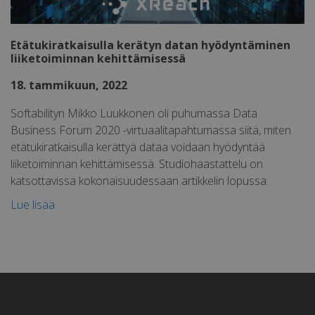
Luokittelemattomat
Etätukiratkaisulla kerätyn datan hyödyntäminen
liiketoiminnan kehittämisessä
18. tammikuun, 2022
Softabilityn Mikko Luukkonen oli puhumassa Data
Ehdottomasti välttämättömät
Business Forum 2020 -virtuaalitapahtumassa siitä, miten
Suorituskyvylliset
Kohdentavat
etätukiratkaisulla kerättyä dataa voidaan hyödyntää
Luokittelemattomat
liiketoiminnan kehittämisessä. Studiohaastattelu on
katsottavissa kokonaisuudessaan artikkelin lopussa.
Ehdottomasti välttämättömät evästeet
mahdollistavat verkkosivuston perustoiminnot,
kuten käyttäjän kirjautumisen ja tilinhallinnan.
Lue lisää
Sivustoa ei voida käyttää oikein ilman ehdottoman
välttämättömiä evästeitä.
Palveluntarjoaja
Nimi
Päätty
/ Verkkotunnus
li_gc
5 kuuk
LinkedIn
vii
Corporation
.linkedin.com