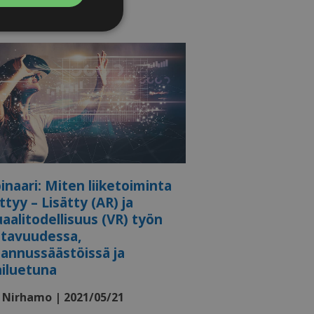
ttelemattomat
emattomat
rjautumisen ja
naari: Miten liiketoiminta
ttyy – Lisätty (AR) ja
uaalitodellisuus (VR) työn
ttavuudessa,
uostumuksen
lttämättömiin
annussäästöissä ja
en
ailuetuna
 käyttää tätä
iden
tamiseen. On
 Nirhamo | 2021/05/21
e-Script.com-
in.