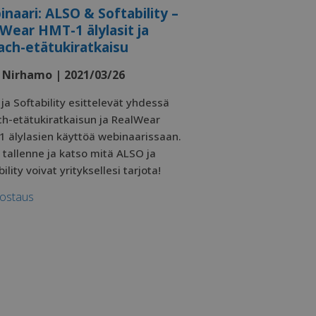
viikkoa
naari: ALSO & Softability –
seuraamiseen, jotta
viikkoa
 kävijän
Wear HMT-1 älylasit ja
ch-etätukiratkaisu
sen osapuolen
a
erkkosivuston
 Nirhamo | 2021/03/26
en loppukäyttäjä
ja Softability esittelevät yhdessä
asta, jonka
nen mainitulla
h-etätukiratkaisun ja RealWear
 älylasien käyttöä webinaarissaan.
en seuraamaan
 tallenne ja katso mitä ALSO ja
ility voivat yrityksellesi tarjota!
sen osapuolen
erkkosivuston
ostaus
 LinkedIn käyttää
raamiseen.
osoftissa
Se voidaan asettaa
taan laajasti
t-toimialueiden
n.