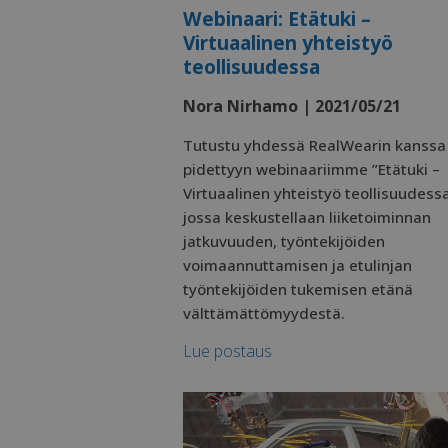
_clck
Webinaari: Etätuki –
UserMatchHistor
_hjSessionUser_2
Virtuaalinen yhteistyö
ln_or
teollisuudessa
MR
li_sugr
Nora Nirhamo | 2021/05/21
ANONCHK
Tutustu yhdessä RealWearin kanssa
pidettyyn webinaariimme ”Etätuki –
Virtuaalinen yhteistyö teollisuudessa
YSC
jossa keskustellaan liiketoiminnan
jatkuvuuden, työntekijöiden
SM
voimaannuttamisen ja etulinjan
työntekijöiden tukemisen etänä
bscookie
välttämättömyydestä.
Lue postaus
MUID