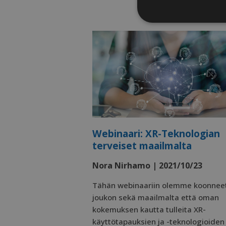
Ehdottomas
välttämätt
Ehdottom
Ehdottomasti välttäm
tilinhallinnan. Sivu
Webinaari: XR-Teknologian
terveiset maailmalta
Nimi
Nora Nirhamo | 2021/10/23
li_gc
Tähän webinaariin olemme koonnee
joukon sekä maailmalta että oman
CookieScriptCons
kokemuksen kautta tulleita XR-
käyttötapauksien ja -teknologioiden