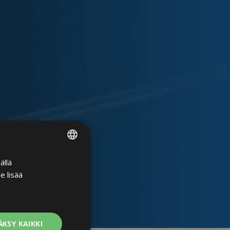
ällä
FINNISH
e lisää
ENGLISH
ÄKSY KAIKKI