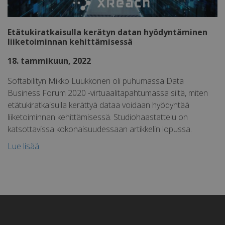
Luokittelemattomat
Etätukiratkaisulla kerätyn datan hyödyntäminen
liiketoiminnan kehittämisessä
18. tammikuun, 2022
Softabilityn Mikko Luukkonen oli puhumassa Data
Ehdottomasti välttämättömät
Business Forum 2020 -virtuaalitapahtumassa siitä, miten
Suorituskyvylliset
Kohdentavat
etätukiratkaisulla kerättyä dataa voidaan hyödyntää
Luokittelemattomat
liiketoiminnan kehittämisessä. Studiohaastattelu on
katsottavissa kokonaisuudessaan artikkelin lopussa.
Ehdottomasti välttämättömät evästeet
mahdollistavat verkkosivuston perustoiminnot,
kuten käyttäjän kirjautumisen ja tilinhallinnan.
Lue lisää
Sivustoa ei voida käyttää oikein ilman ehdottoman
välttämättömiä evästeitä.
Palveluntarjoaja
Nimi
Päätty
/ Verkkotunnus
li_gc
5 kuuk
LinkedIn
vii
Corporation
.linkedin.com