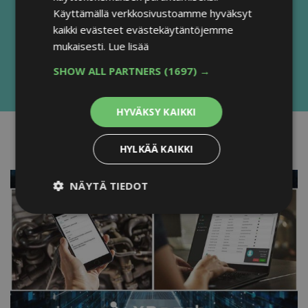
Käyttämällä verkkosivustoamme hyväksyt
kaikki evästeet evästekäytäntöjemme
mukaisesti.
Lue lisää
SHOW ALL PARTNERS
(1697) →
HYVÄKSY KAIKKI
HYLKÄÄ KAIKKI
NÄYTÄ TIEDOT
Ehdottomasti välttämättömät
Suorituskyvylliset
Kohdentavat