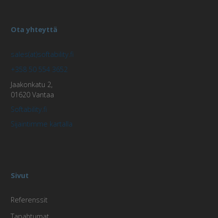
CookieScriptConsent
1 kuuk
Ota yhteyttä
CookieScript
päi
xreach.org
sales(at)softability.fi
+358 50 554 3652
Jaakonkatu 2,
01620 Vantaa
AnalyticsSyncHistory
1 kuu
LinkedIn
Softability.fi
Corporation
.linkedin.com
Sijaintimme kartalla
_hjFirstSeen
29 minu
Hotjar Ltd
seku
.xreach.org
Sivut
Referenssit
Tapahtumat