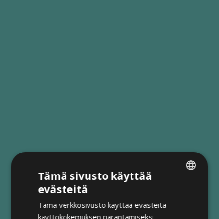
Tämä sivusto käyttää
evästeitä
FINNISH
Tämä verkkosivusto käyttää evästeitä
ENGLISH
käyttökokemuksen parantamiseksi.