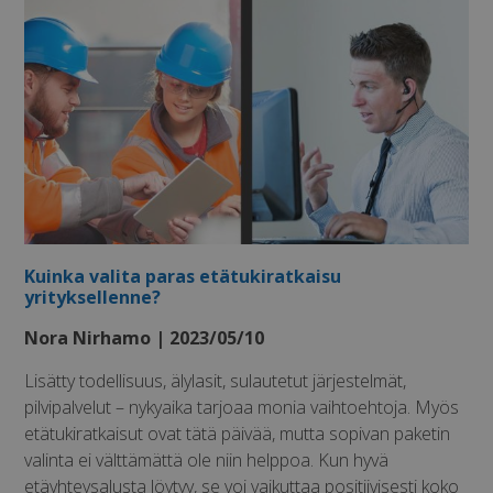
Ehdottomasti välttämättömät
Suorituskyvylliset
Kohdentavat
Luokittelemattomat
Ehdottomasti välttämättömät evästeet
mahdollistavat verkkosivuston perustoiminnot,
kuten käyttäjän kirjautumisen ja tilinhallinnan.
Kuinka valita paras etätukiratkaisu
Sivustoa ei voida käyttää oikein ilman ehdottoman
välttämättömiä evästeitä.
yrityksellenne?
Palveluntarjoaja
Nora Nirhamo | 2023/05/10
Nimi
Päätty
/ Verkkotunnus
li_gc
5 kuuk
LinkedIn
Lisätty todellisuus, älylasit, sulautetut järjestelmät,
vii
Corporation
pilvipalvelut – nykyaika tarjoaa monia vaihtoehtoja. Myös
.linkedin.com
etätukiratkaisut ovat tätä päivää, mutta sopivan paketin
valinta ei välttämättä ole niin helppoa. Kun hyvä
etäyhteysalusta löytyy, se voi vaikuttaa positiivisesti koko