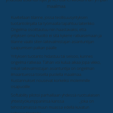
maailmaa.
Kuvitellaan tilanne, jossa teollisuusyrityksen
tuotantolinjalla tai työmaalla tapahtuu laiterikko.
Ongelma osoittautuu niin haastavaksi, että
yrityksen oma huolto ei sitä kykene ratkaisemaan ja
tilanne vaatii siten laitevalmistajan asiantuntijan
saapumisen paikan päälle.
Yrityksen tuotanto hidastuu tai seisoo, kunnes
ongelma ratkeaa. Tähän voi kulua aikaa jopa viikko,
mikäli laitevalmistajan asiantuntija on ongelman
ilmaantuessa toisella puolella maailmaa.
Kustannukset nousevat korkeiksi molemmille
osapuolille.
Softability pilotoi parhaillaan yhdessä ruotsalaisen
yhteistyökumppaninsa kanssa
VIESTIä
, joka on
tehostamassa muun muassa edellä kuvatun