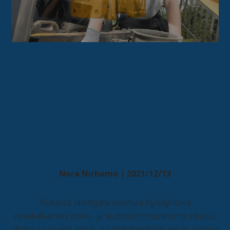
VIESTI -
etäneuvontaratkaisu
helpottaa teollisuuden
huoltotöitä
Nora Nirhamo | 2021/12/13
Älykästä tikettijärjestelmää hyödyntävä
reaaliaikainen video- ja audiokommunikointiratkaisu
yhdistää asiantuntijat ja kenttähenkilökunnan ympäri