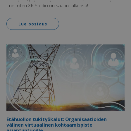
Lue miten XR Studio on saanut alkunsa!
MUID
1 vuosi 3 viikkoa
Microsoft
Corporation
.bing.com
Lue postaus
MUID
1 vuosi
Microsoft
Corporation
.clarity.ms
Etähuollon tukityökalut: Organisaatioiden
välinen virtuaalinen kohtaamispiste
asiantuntijoille