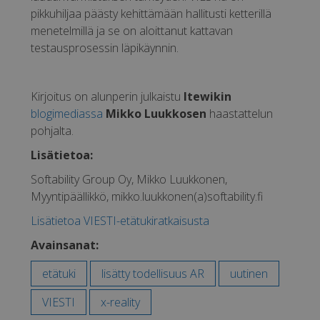
pikkuhiljaa päästy kehittämään hallitusti ketterillä
menetelmillä ja se on aloittanut kattavan
testausprosessin läpikäynnin.
Kirjoitus on alunperin julkaistu
Itewikin
blogimediassa
Mikko Luukkosen
haastattelun
pohjalta.
Lisätietoa:
Softability Group Oy, Mikko Luukkonen,
Myyntipäällikkö, mikko.luukkonen(a)softability.fi
Lisätietoa VIESTI-etätukiratkaisusta
Avainsanat:
etätuki
lisätty todellisuus AR
uutinen
VIESTI
x-reality