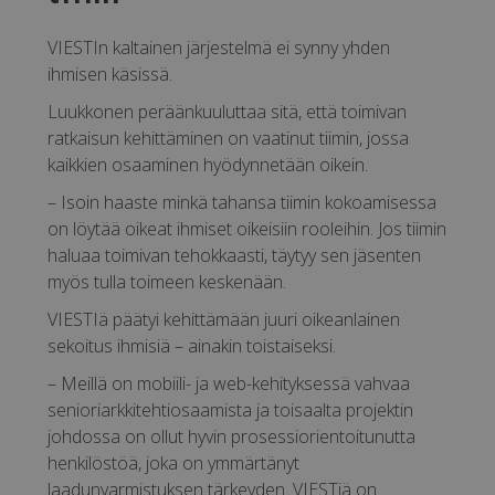
VIESTIn kaltainen järjestelmä ei synny yhden
ihmisen käsissä.
Luukkonen peräänkuuluttaa sitä, että toimivan
ratkaisun kehittäminen on vaatinut tiimin, jossa
kaikkien osaaminen hyödynnetään oikein.
– Isoin haaste minkä tahansa tiimin kokoamisessa
on löytää oikeat ihmiset oikeisiin rooleihin. Jos tiimin
haluaa toimivan tehokkaasti, täytyy sen jäsenten
myös tulla toimeen keskenään.
VIESTIä päätyi kehittämään juuri oikeanlainen
sekoitus ihmisiä – ainakin toistaiseksi.
– Meillä on mobiili- ja web-kehityksessä vahvaa
senioriarkkitehtiosaamista ja toisaalta projektin
johdossa on ollut hyvin prosessiorientoitunutta
henkilöstöä, joka on ymmärtänyt
laadunvarmistuksen tärkeyden. VIESTiä on