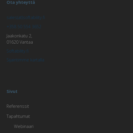
Ota yhteyttä
sales(at)softability.fi
+358 50 554 3652
Jaakonkatu 2,
01620 Vantaa
Softability.fi
Sijaintimme kartalla
Sivut
Referenssit
Tapahtumat
Webinaari