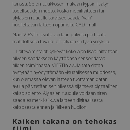
kanssa. Se on Luukkosen mukaan kypsin lisätyn
todellisuuden muoto, koska mobiililaitteen tai
älylasien ruudulle tarvitsee saada “vain”
huollettavan laitteen optimoitu CAD -malli.
Näin VIESTIn avulla voidaan palvella parhaalla
mahdollisella tavalla IoT-aikaan siirtyviä yrityksiä.
– Laitevalmistajat kytkevät koko ajan lisää laitteitaan
pilveen saadakseen käyttöönsä sensoridataa
niiden toiminnasta. VIESTIn avulla tätä dataa
pystytään hyödyntämään visuaalisessa muodossa,
kun olemassa olevan laitteen tuottaman datan
avulla päivitetään sen pilvessä sijaitseva digitaalinen
kaksoisolento. Älylasien ruudulle voidaan siten
saada esimerkiksi kuva laitteen digitaalisesta
kaksosesta ennen ja jälkeen huollon.
Kaiken takana on tehokas
tiimi