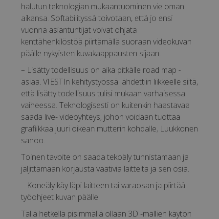
halutun teknologian mukaantuominen vie oman
aikansa. Softabilityssä toivotaan, että jo ensi
vuonna asiantuntijat voivat ohjata
kenttähenkilöstöä piirtämällä suoraan videokuvan
päälle nykyisten kuvakaappausten sijaan.
– Lisätty todellisuus on aika pitkälle road map -
asiaa. VIESTIn kehitystyössä lähdettiin liikkeelle siitä,
että lisätty todellisuus tulisi mukaan varhaisessa
vaiheessa. Teknologisesti on kuitenkin haastavaa
saada live- videoyhteys, johon voidaan tuottaa
grafiikkaa juuri oikean mutterin kohdalle, Luukkonen
sanoo.
Toinen tavoite on saada tekoäly tunnistamaan ja
jäljittämään korjausta vaativia laitteita ja sen osia.
– Koneäly käy läpi laitteen tai varaosan ja piirtää
työohjeet kuvan päälle.
Tällä hetkellä pisimmällä ollaan 3D -mallien käytön